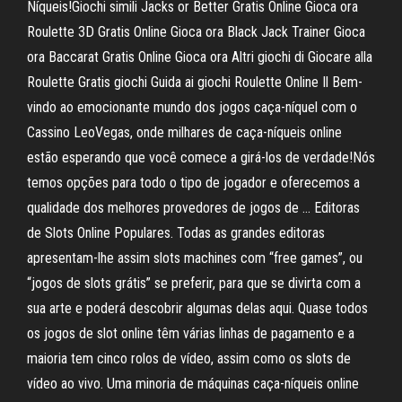
Níqueis!Giochi simili Jacks or Better Gratis Online Gioca ora
Roulette 3D Gratis Online Gioca ora Black Jack Trainer Gioca
ora Baccarat Gratis Online Gioca ora Altri giochi di Giocare alla
Roulette Gratis giochi Guida ai giochi Roulette Online Il Bem-
vindo ao emocionante mundo dos jogos caça-níquel com o
Cassino LeoVegas, onde milhares de caça-níqueis online
estão esperando que você comece a girá-los de verdade!Nós
temos opções para todo o tipo de jogador e oferecemos a
qualidade dos melhores provedores de jogos de … Editoras
de Slots Online Populares. Todas as grandes editoras
apresentam-lhe assim slots machines com “free games”, ou
“jogos de slots grátis” se preferir, para que se divirta com a
sua arte e poderá descobrir algumas delas aqui. Quase todos
os jogos de slot online têm várias linhas de pagamento e a
maioria tem cinco rolos de vídeo, assim como os slots de
vídeo ao vivo. Uma minoria de máquinas caça-níqueis online