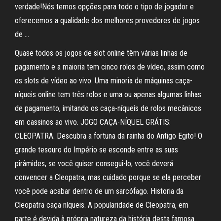
verdade!Nós temos opções para todo o tipo de jogador e
oferecemos a qualidade dos melhores provedores de jogos
de …
Quase todos os jogos de slot online têm várias linhas de
pagamento e a maioria tem cinco rolos de vídeo, assim como
os slots de vídeo ao vivo. Uma minoria de máquinas caça-
níqueis online tem três rolos e uma ou apenas algumas linhas
de pagamento, imitando os caça-níqueis de rolos mecânicos
em cassinos ao vivo. JOGO CAÇA-NÍQUEL GRÁTIS:
CLEOPATRA. Descubra a fortuna da rainha do Antigo Egito! O
grande tesouro do Império se esconde entre as suas
pirâmides, se você quiser consegui-lo, você deverá
convencer a Cleopatra, mas cuidado porque se ela perceber
você pode acabar dentro de um sarcófago. Historia da
Cleopatra caça níqueis. A popularidade de Cleopatra, em
parte é devida à própria natureza da história desta famosa