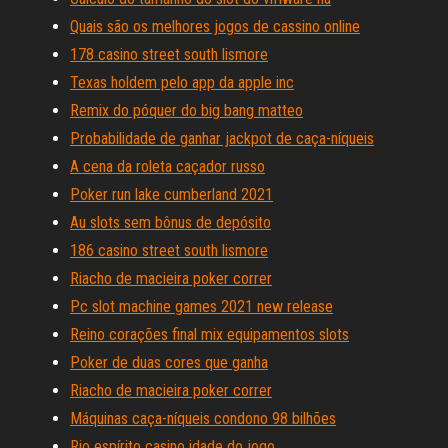
Quais são os melhores jogos de cassino online
178 casino street south lismore
Texas holdem pelo app da apple inc
Remix do póquer do big bang matteo
Probabilidade de ganhar jackpot de caça-níqueis
A cena da roleta caçador russo
Poker run lake cumberland 2021
Au slots sem bônus de depósito
186 casino street south lismore
Riacho de macieira poker correr
Pc slot machine games 2021 new release
Reino corações final mix equipamentos slots
Poker de duas cores que ganha
Riacho de macieira poker correr
Máquinas caça-níqueis condono 98 bilhões
Rio espírito casino idade do jogo