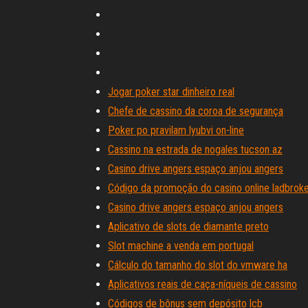
Jogar poker star dinheiro real
Chefe de cassino da coroa de segurança
Poker po pravilam lyubvi on-line
Cassino na estrada de nogales tucson az
Casino drive angers espaço anjou angers
Código da promoção do casino online ladbrok
Casino drive angers espaço anjou angers
Aplicativo de slots de diamante preto
Slot machine a venda em portugal
Cálculo do tamanho do slot do vmware ha
Aplicativos reais de caça-níqueis de cassino
Códigos de bônus sem depósito lcb