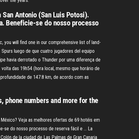
 over the years.
San Antonio (San Luis Potosi).
ta. Beneficie-se do nosso processo
 you will find one in our comprehensive list of land-
 Spurs luego de que cuatro jugadores del equipo
quipe havia derrotado o Thunder por uma diferença de
volta das 19h54 (hora local, mesmo que horário de
ma profundidade de 147.8 km, de acordo com as
ns, phone numbers and more for the
a México? Veja as melhores ofertas de 69 hotéis em
cie-se do nosso processo de reserva fácil e … La
e Colón de la ciudad de Las Palmas de Gran Canaria