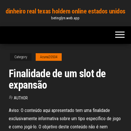
Skip
dinheiro real texas holdem online estados unidos
to
betingljrn.web.app
the
content
Category
Acuna20504
Finalidade de um slot de
expansão
By
AUTHOR
Aviso: O conteúdo aqui apresentado tem uma finalidade
exclusivamente informativa sobre um tipo específico de jogo
e como jogá-lo. O objetivo deste conteúdo não é nem