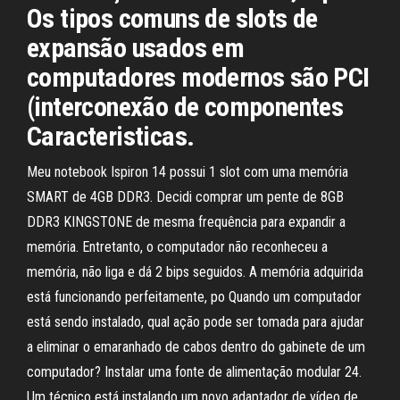
Os tipos comuns de slots de
expansão usados ​​em
computadores modernos são PCI
(interconexão de componentes
Caracteristicas.
Meu notebook Ispiron 14 possui 1 slot com uma memória
SMART de 4GB DDR3. Decidi comprar um pente de 8GB
DDR3 KINGSTONE de mesma frequência para expandir a
memória. Entretanto, o computador não reconheceu a
memória, não liga e dá 2 bips seguidos. A memória adquirida
está funcionando perfeitamente, po Quando um computador
está sendo instalado, qual ação pode ser tomada para ajudar
a eliminar o emaranhado de cabos dentro do gabinete de um
computador? Instalar uma fonte de alimentação modular 24.
Um técnico está instalando um novo adaptador de vídeo de