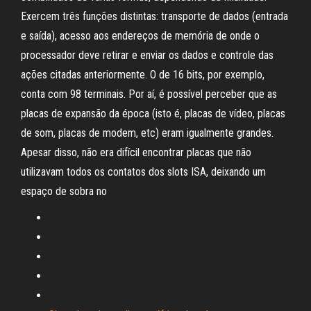
Exercem três funções distintas: transporte de dados (entrada
e saída), acesso aos endereços de memória de onde o
processador deve retirar e enviar os dados e controle das
ações citadas anteriormente. O de 16 bits, por exemplo,
conta com 98 terminais. Por aí, é possível perceber que as
placas de expansão da época (isto é, placas de vídeo, placas
de som, placas de modem, etc) eram igualmente grandes.
Apesar disso, não era difícil encontrar placas que não
utilizavam todos os contatos dos slots ISA, deixando um
espaço de sobra no