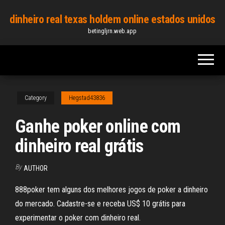
Skip
dinheiro real texas holdem online estados unidos
to
betingljrn.web.app
the
content
Category
Hegstad43836
Ganhe poker online com
dinheiro real grátis
By
AUTHOR
888poker tem alguns dos melhores jogos de poker a dinheiro
do mercado. Cadastre-se e receba US$ 10 grátis para
experimentar o poker com dinheiro real.