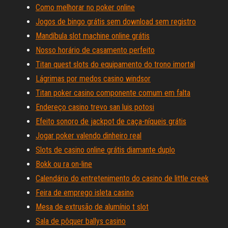
Como melhorar no poker online
Jogos de bingo grátis sem download sem registro
Mandíbula slot machine online grátis
Nosso horário de casamento perfeito
Titan quest slots do equipamento do trono imortal
Lágrimas por medos casino windsor
Titan poker casino componente comum em falta
Endereço casino trevo san luis potosi
Efeito sonoro de jackpot de caça-níqueis grátis
Jogar poker valendo dinheiro real
Slots de casino online grátis diamante duplo
Bokk ou ra on-line
Calendário do entretenimento do casino de little creek
Feira de emprego isleta casino
Mesa de extrusão de alumínio t slot
Sala de pôquer ballys casino