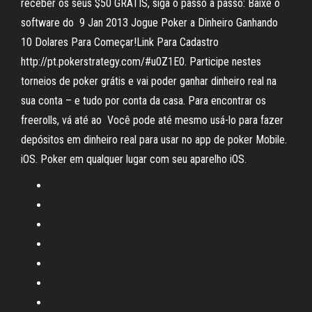
receber os seus $50 GRÁTIS, siga o passo a passo: Baixe o
software do 9 Jan 2013 Jogue Poker a Dinheiro Ganhando
10 Dolares Para Começar!Link Para Cadastro
http://pt.pokerstrategy.com/#u0Z1E0. Participe nestes
torneios de poker grátis e vai poder ganhar dinheiro real na
sua conta – e tudo por conta da casa. Para encontrar os
freerolls, vá até ao Você pode até mesmo usá-lo para fazer
depósitos em dinheiro real para usar no app de poker Mobile.
iOS. Poker em qualquer lugar com seu aparelho iOS.