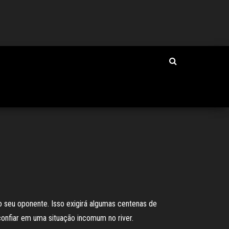
 seu oponente. Isso exigirá algumas centenas de
onfiar em uma situação incomum no river.