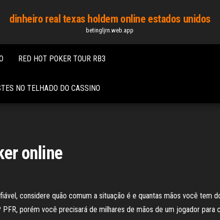
dinheiro real texas holdem online estados unidos
betingljrn.web.app
O
RED HOT POKER TOUR RB3
STES NO TELHADO DO CASSINO
ker online
fiável, considere quão comum a situação é e quantas mãos você tem do
 PFR, porém você precisará de milhares de mãos de um jogador para c