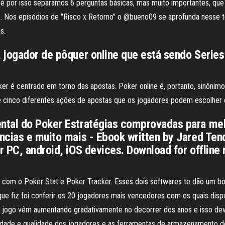
é por isso separamos 6 perguntas básicas, mas muito importantes, que
 Nos episódios de "Risco x Retorno" o @bueno09 se aprofunda nesse te
s.
 jogador de pôquer online que está sendo Series
e
ker é centrado em torno das apostas. Poker online é, portanto, sinôn
 e cinco diferentes ações de apostas que os jogadores podem escolher em
tal do Poker Estratégias comprovadas para melhor
cias e muito mais - Ebook written by Jared Tendl
 PC, android, iOS devices. Download for offline 
iso com o Poker Stat e Poker Tracker. Esses dois softwares te dão um 
 que fiz foi conferir os 20 jogadores mais vencedores com os quais dis
jogo vêm aumentando gradativamente no decorrer dos anos e isso deve 
antidade e qualidade dos jogadores e as ferramentas de armazenamento 