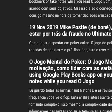
bookmark or take notes while you read O Jogo Bom, 
acordo com seus objetivos. Mas isso é só o começo.
consigo mesmo na hora de tomar decisões arriscada
19 Nov 2019 Mike Postle (de boné),
estar por trás da fraude no Ultimat
Como jogar e apostar em poker online. O jogo de po
rodadas de apostas – o pré-flop, flop, turn e river –
O Jogo Mental do Poker: O Jogo Men
motivação, como lidar com as variân
using Google Play Books app on your
notes while you read O Jogo
Eu guardo todas as minhas hand histories, e às rev
freqüência você vê o flop. Uma analise interessante
tornando complexo. Isso mesmo, a complexidade do 
informações nas mídias sociais e televisivas, a qu