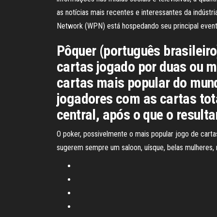
as notícias mais recentes e interessantes da indús
Network (WPN) está hospedando seu principal event
Pôquer (português brasileiro
cartas jogado por duas ou 
cartas mais popular do mund
jogadores com as cartas to
central, após o que o result
O poker, possivelmente o mais popular jogo de cart
sugerem sempre um saloon, uísque, belas mulheres, r