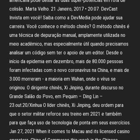
americana pode deixar as duas super-potências em rota de
colisão. Marta Velho. 21 Janeiro, 2017 • 20:07. DevCast
Invista em você! Saiba como a DevMedia pode ajudar sua
carreira. Você conhece o método chinês? O método chinês é
uma técnica de depuração manual, amplamente utilizada no
meio acadêmico, mas especialmente útil quando precisamos
analisar um código sem ter o apoio de um editor. Desde o
início da epidemia em dezembro, mais de 80.000 pessoas
foram infectadas com o novo coronavírus na China, e mais de
3.000 morreram - a maioria em Wuhan, onde o vírus se
originou. O dirigente chinês, Xi Jinping, durante discurso no
Grande Salão do Povo, em Pequim – Ding Lin –
23.out.20/Xinhua O líder chinês, Xi Jinping, deu ordem para
que o setor militar reforce seu treino em 2021 e também
para que faça uso de tecnologia de ponta em seus exercícios.
Jan 27, 2021 When it comes to Macau and its licensed casino