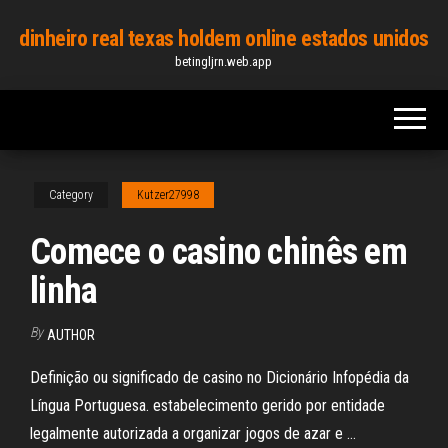
Skip
dinheiro real texas holdem online estados unidos
to
betingljrn.web.app
the
content
Category
Kutzer27998
Comece o casino chinês em
linha
By
AUTHOR
Definição ou significado de casino no Dicionário Infopédia da
Língua Portuguesa. estabelecimento gerido por entidade
legalmente autorizada a organizar jogos de azar e …