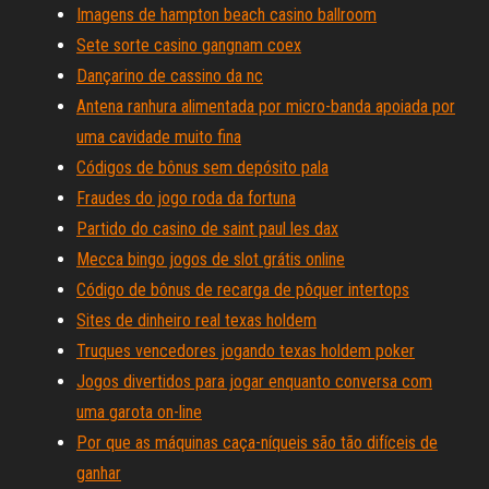
Imagens de hampton beach casino ballroom
Sete sorte casino gangnam coex
Dançarino de cassino da nc
Antena ranhura alimentada por micro-banda apoiada por
uma cavidade muito fina
Códigos de bônus sem depósito pala
Fraudes do jogo roda da fortuna
Partido do casino de saint paul les dax
Mecca bingo jogos de slot grátis online
Código de bônus de recarga de pôquer intertops
Sites de dinheiro real texas holdem
Truques vencedores jogando texas holdem poker
Jogos divertidos para jogar enquanto conversa com
uma garota on-line
Por que as máquinas caça-níqueis são tão difíceis de
ganhar