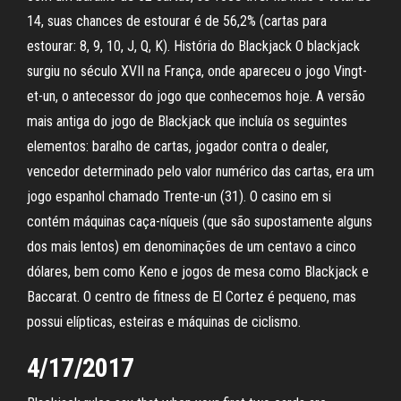
14, suas chances de estourar é de 56,2% (cartas para
estourar: 8, 9, 10, J, Q, K). História do Blackjack O blackjack
surgiu no século XVII na França, onde apareceu o jogo Vingt-
et-un, o antecessor do jogo que conhecemos hoje. A versão
mais antiga do jogo de Blackjack que incluía os seguintes
elementos: baralho de cartas, jogador contra o dealer,
vencedor determinado pelo valor numérico das cartas, era um
jogo espanhol chamado Trente-un (31). O casino em si
contém máquinas caça-níqueis (que são supostamente alguns
dos mais lentos) em denominações de um centavo a cinco
dólares, bem como Keno e jogos de mesa como Blackjack e
Baccarat. O centro de fitness de El Cortez é pequeno, mas
possui elípticas, esteiras e máquinas de ciclismo.
4/17/2017