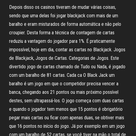
Depois disso os casinos tiveram de mudar várias coisas,
sendo que uma delas foi jogar blackjack com mais de um
baralho e eram misturados de forma automática e não pelo
croupier. Desta forma a técnica de contagem de cartas
reduziu a vantagem do jogador para 1%. É praticamente
impossível, hoje em dia, contar as cartas no Blackjack. Jogos
de Blackjack, Jogos de Cartas. Categorias de Jogos. Este
divertido jogo de cartas chamado de Tudo ou Nada, é jogado
com um baralho de 81 cartas. Cada ca O Black Jack um
baralho é um jogo em que o competidor precisa vencer a
banca, chegando aos 21 pontos ou mais próximo possível
destes, sem ultrapassá-los. O jogo começa com duas cartas
e quando o jogador tem menos que 15 pontos é obrigatório
pegar mais cartas ou ficar com apenas duas, se obtiver mais
que 16 pontos no início do jogo. Já por exemplo em um jogo
com um baralho de 52 cartas, se você tiver na mão o total de