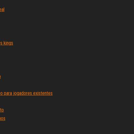
eal
s kings
o
o para jogadores existentes
to
nos