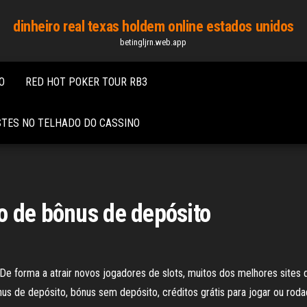
dinheiro real texas holdem online estados unidos
betingljrn.web.app
O
RED HOT POKER TOUR RB3
STES NO TELHADO DO CASSINO
o de bônus de depósito
De forma a atrair novos jogadores de slots, muitos dos melhores sites
 de depósito, bónus sem depósito, créditos grátis para jogar ou rodad