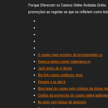
Porque Oferecem os Casinos Online Rodadas Grátis. 
promoções ao registar-se que se refletem como bónus
O casino mais próximo de breckenridge co
Seneca nation casino salamanca ny
Jack preto de 6 decks
Big fish casino melhores slots
Encaixe a na aba b
Blog legal do casino sem códigos de bônus de
Código da promoção do casino online ladbrok
Au slots sem bônus de depósito