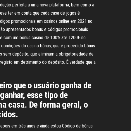
rodução perfeita a uma nova plataforma, bem como a
 deve ter em conta que cada casa de jogos é
ódigos promocionais em casinos online em 2021 no
, são apresentados bónus e códigos promocionais
e-se com um bónus casino de 100% até 1200€ no
as condições do casino bónus, que é precedido bónus
s sem depósito, que eliminam a obrigatoriedade de
 registo em detrimento do depósito. É verdade que a
iro que o usuário ganha de
ganhar, esse tipo de
a casa. De forma geral, o
idos.
depois em três anos e ainda estou Código de bônus