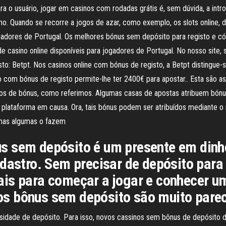
 o usuário, jogar em casinos com rodadas grátis é, sem dúvida, a int
mo. Quando se recorre a jogos de azar, como exemplo, os slots online,
gadores de Portugal. Os melhores bónus sem depósito para registo e c
e casino online disponíveis para jogadores de Portugal. No nosso site
sto: Betpt. Nos casinos online com bónus de registo, a Betpt distingu
o com bónus de registo permite-lhe ter 2400€ para apostar.. Esta são 
pos de bónus, como referimos. Algumas casas de apostas atribuem bónu
 plataforma em causa. Ora, tais bónus podem ser atribuídos mediante o
, mas algumas o fazem
s sem depósito é um presente em dinhe
dastro. Sem precisar de depósito para 
is para começar a jogar e conhecer um
s bônus sem depósito são muito parec
ssidade de depósito. Para isso, novos cassinos sem bônus de depósito 