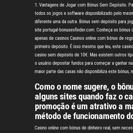
1. Vantagens de Jogar com Bónus Sem Depósito. Para
todos os jogos e software disponibilizado pelo mes
diferente uma da outra. Bónus sem depósito para jo
site portugal-bonusesfinder.com. Conheça os bónus d
apenas de casinos Casinos online com bónus de regi
primeiro depósito. É isso mesmo que leu, este casin
casino sem depósito de 10€. Mas existem outros ti
o usuário depositar fundos para começar a ganhar na
maior parte das casas não disponibiliza este bónus
Como o nome sugere, o bônu
alguns sites quando faz o ca
promoção é um atrativo a ma
método de funcionamento do
Casino online com bónus de dinheiro real, sem nece