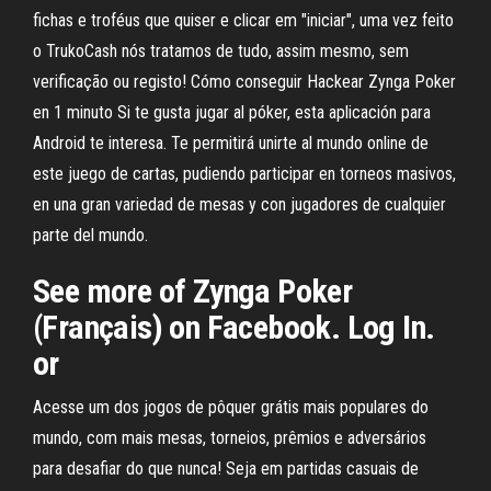
fichas e troféus que quiser e clicar em "iniciar", uma vez feito
o TrukoCash nós tratamos de tudo, assim mesmo, sem
verificação ou registo! Cómo conseguir Hackear Zynga Poker
en 1 minuto Si te gusta jugar al póker, esta aplicación para
Android te interesa. Te permitirá unirte al mundo online de
este juego de cartas, pudiendo participar en torneos masivos,
en una gran variedad de mesas y con jugadores de cualquier
parte del mundo.
See more of Zynga Poker
(Français) on Facebook. Log In.
or
Acesse um dos jogos de pôquer grátis mais populares do
mundo, com mais mesas, torneios, prêmios e adversários
para desafiar do que nunca! Seja em partidas casuais de