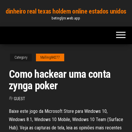
Skip
dinheiro real texas holdem online estados unidos
to
betingljrn.web.app
the
content
Category
Malling84277
Como hackear uma conta
zynga poker
By
GUEST
Baixe este jogo da Microsoft Store para Windows 10,
Windows 8.1, Windows 10 Mobile, Windows 10 Team (Surface
Hub). Veja as capturas de tela, leia as opiniões mais recentes