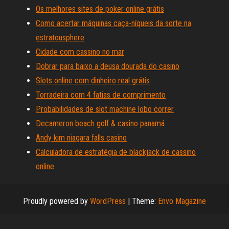
Os melhores sites de poker online grátis
Como acertar máquinas caça-níqueis da sorte na
estratousphere
Cidade com cassino no mar
Dobrar para baixo a deusa dourada do casino
Slots online com dinheiro real grátis
Torradeira com 4 fatias de comprimento
Probabilidades de slot machine lobo correr
Decameron beach golf & casino panamá
Andy kim niagara falls casino
Calculadora de estratégia de blackjack de cassino
online
Proudly powered by
WordPress
|
Theme:
Envo Magazine