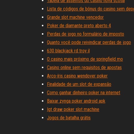
Tabela de assentos do casino nova scotia
Lista de códigos de bônus do casino sem dep
Grande slot machine vencedor
Poker de diamante preto aberto 4
Perdas de jogo no formulário de imposto
Quanto você pode reivindicar perdas de jogo
630 blackjack rd troy il
O casino mais próximo de springfield mo
Casino online sem requisitos de apostas
Arco-íris casino wendover poker
Finalidade de um slot de expansão
Como ganhar dinheiro poker na internet
Baixar zynga poker android apk
Igt draw poker slot machine
Jogos de batalha grátis
Jogos de slot machine igt para windows