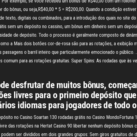
 Por exemplo, se você recebeu um bônus de R$40,00 com um rollover x5,
or do bônus, ou seja,R$40,00 * 5 = R$200,00. Quando a condição estiver 
e texto, digitais ou combinados, para a introdução dos quais no site d
tis sem um depósito no cassino, um bônus em dinheiro sem um depósit
ssidade de depósito. Todo o processo é geralmente composto de dinâmi
e como a Mais dois botões cor-de-rosa são para as rotações, a exibiçã
 passagens o barril inteiro que particularmente emocionado o público. 
is comum para as rotações gratuitas. Super Spins: As rodadas que às v
de desfrutar de muitos bônus, começ
ões livres para o primeiro depósito qu
ários idiomas para jogadores de todo 
epósito no Casino Soartan 130 rodadas grátis no Casino MondoFortuna 
livre das rotações na Hertat Casino 90 libertar nenhum depósito bônus
s podem ser divididos em dois grandes grupos: Sem giros gratuitos de d