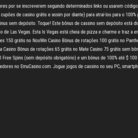
res por se inscreverem seguindo determinados links ou usarem códigos
upões de casino grátis e assim por diante) para atraí-los para o 100%
us sem depósito. Toque! Este bônus de cassino sem depósito está disp
no de Las Vegas. Esta Is Vegas está cheia de pizza e charme e traz a 
ões 150 grátis no NoxWin Casino Bônus de rotações 100 grátis no Panth
Aha Casino Bônus de rotações 65 grátis no Mate Casino 75 grátis sem b
20 Free Spins (sem depósito obrigatório) e um bônus de 100% até $ 10
edores no EmuCasino.com. Jogue jogos de cassino no seu PC, smartpho