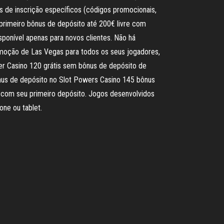
 de inscrição específicos (códigos promocionais,
 primeiro bônus de depósito até 200€ livre com
onível apenas para novos clientes. Não há
emoção de Las Vegas para todos os seus jogadores,
er Casino 120 grátis sem bônus de depósito de
ônus de depósito no Slot Powers Casino 145 bônus
0 com seu primeiro depósito. Jogos desenvolvidos
ne ou tablet.