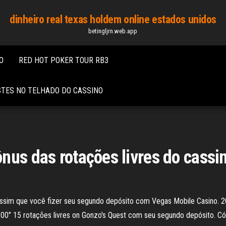
dinheiro real texas holdem online estados unidos
betingljrn.web.app
O
RED HOT POKER TOUR RB3
STES NO TELHADO DO CASSINO
nus das rotações livres do cassi
 assim que você fizer seu segundo depósito com Vegas Mobile Casino.
00" 15 rotações livres on Gonzo's Quest com seu segundo depósito. C