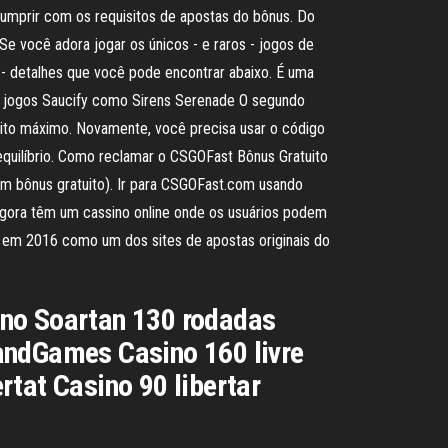
cumprir com os requisitos de apostas do bônus. Do
e você adora jogar os únicos - e raros - jogos de
) - detalhes que você pode encontrar abaixo. É uma
em jogos Saucify como Sirens Serenade O segundo
ito máximo. Novamente, você precisa usar o código
equilíbrio. Como reclamar o CSGOFast Bônus Gratuito
 um bônus gratuito). Ir para CSGOFast.com usando
agora têm um cassino online onde os usuários podem
iu em 2016 como um dos sites de apostas originais do
ino Soartan 130 rodadas
andGames Casino 160 livre
rtat Casino 90 libertar