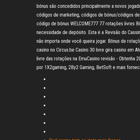
bónus são concedidos principalmente a novos jogado
códigos de marketing, códigos de bónus/códigos de c
código de bônus WELCOME777 77 rotações livres Bôn
necessidade de depósito. Esta é a Revisão do Cassi
não importa onde você queira jogar. Bônus de rotaç
casino no Circus.be Casino 30 livre gira casino em 
livre das rotações na EmuCasino revisão - Obtenha 
por 1X2gaming, 2By2 Gaming, BetSoft e mais fornec