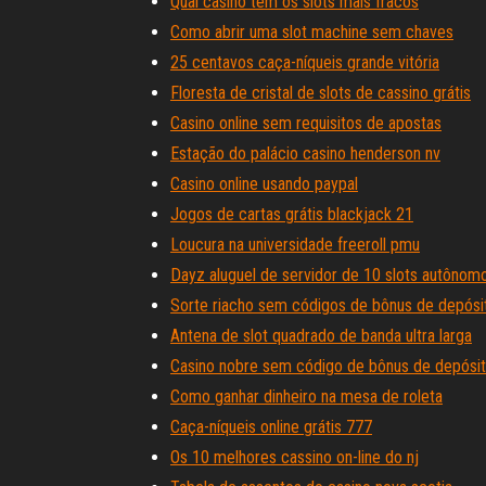
Qual casino tem os slots mais fracos
Como abrir uma slot machine sem chaves
25 centavos caça-níqueis grande vitória
Floresta de cristal de slots de cassino grátis
Casino online sem requisitos de apostas
Estação do palácio casino henderson nv
Casino online usando paypal
Jogos de cartas grátis blackjack 21
Loucura na universidade freeroll pmu
Dayz aluguel de servidor de 10 slots autônom
Sorte riacho sem códigos de bônus de depósi
Antena de slot quadrado de banda ultra larga
Casino nobre sem código de bônus de depósi
Como ganhar dinheiro na mesa de roleta
Caça-níqueis online grátis 777
Os 10 melhores cassino on-line do nj